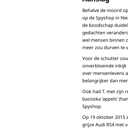
Behalve de moord op
op de Spyshop in Nie
de boodschap duidelij
gedachten veranderde
wel mensen binnen z
meer zou durven te 
Voor de schutter zo
onverbloemde inkijk
over mensenlevens al
belangrijker dan men
Ook had T. met zijn 
bazooka ‘appels’ (ha
Spyshop.
Op 19 oktober 2015 z
grijze Audi RS4 met 