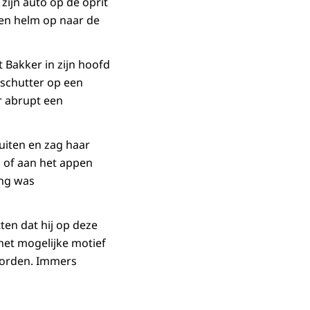
zijn auto op de oprit
een helm op naar de
 Bakker in zijn hoofd
 schutter op een
r abrupt een
uiten en zag haar
g of aan het appen
ing was
ten dat hij op deze
het mogelijke motief
eworden. Immers