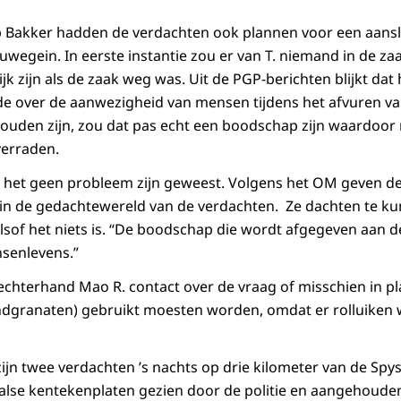
 Bakker hadden de verdachten ook plannen voor een aans
uwegein. In eerste instantie zou er van T. niemand in de za
k zijn als de zaak weg was. Uit de PGP-berichten blijkt dat 
 over de aanwezigheid van mensen tijdens het afvuren van
ouden zijn, zou dat pas echt een boodschap zijn waardoor
verraden.
u het geen probleem zijn geweest. Volgens het OM geven d
 in de gedachtewereld van de verdachten. Ze dachten te 
sof het niets is. “De boodschap die wordt afgegeven aan d
senlevens.”
rechterhand Mao R. contact over de vraag of misschien in pl
ndgranaten) gebruikt moesten worden, omdat er rolluiken 
ijn twee verdachten ’s nachts op drie kilometer van de Spy
valse kentekenplaten gezien door de politie en aangehoud