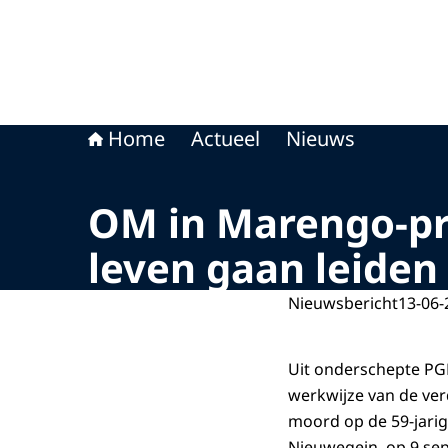
Home
Actueel
Nieuws
OM in Marengo-pro
leven gaan leiden
Nieuwsbericht
13-06-
Uit onderschepte PGP
werkwijze van de ver
moord op de 59-jari
Nieuwegein, op 9 se