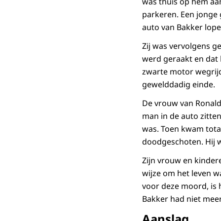
was thuis op hem aan
parkeren. Een jonge 
auto van Bakker lop
Zij was vervolgens ge
werd geraakt en dat h
zwarte motor wegrij
gewelddadig einde.
De vrouw van Ronald 
man in de auto zitte
was. Toen kwam tota
doodgeschoten. Hij 
Zijn vrouw en kinder
wijze om het leven w
voor deze moord, is 
Bakker had niet mee
Aanslag