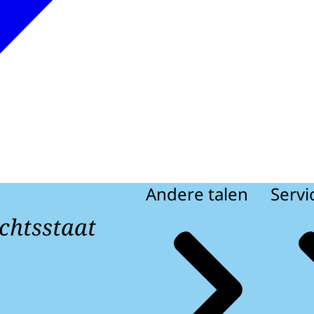
Andere talen
Servi
chtsstaat