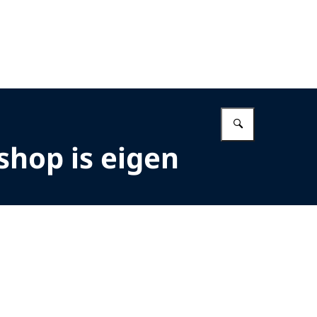
Vul in wat 
shop is eigen