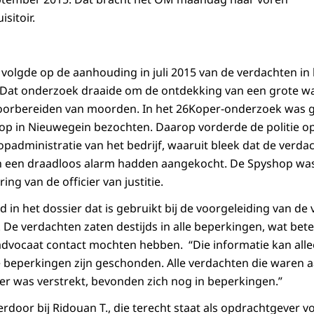
sitoir.
volgde op de aanhouding in juli 2015 van de verdachten i
Dat onderzoek draaide om de ontdekking van een grote w
oorbereiden van moorden. In het 26Koper-onderzoek was g
p in Nieuwegein bezochten. Daarop vorderde de politie op 
opadministratie van het bedrijf, waaruit bleek dat de verd
 een draadloos alarm hadden aangekocht. De Spyshop was
ng van de officier van justitie.
 in het dossier dat is gebruikt bij de voorgeleiding van de
De verdachten zaten destijds in alle beperkingen, wat betek
dvocaat contact mochten hebben. “Die informatie kan alleen 
beperkingen zijn geschonden. Alle verdachten die waren 
er was verstrekt, bevonden zich nog in beperkingen.”
erdoor bij Ridouan T., die terecht staat als opdrachtgever 