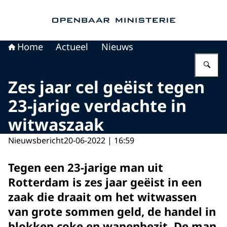
Naar de homepage van Openbaar Ministerie
Home
Actueel
Nieuws
Vu
Zes jaar cel geëist tegen
23-jarige verdachte in
witwaszaak
Nieuwsbericht
20-06-2022 | 16:59
Tegen een 23-jarige man uit
Rotterdam is zes jaar geëist in een
zaak die draait om het witwassen
van grote sommen geld, de handel in
blokken coke en wapenbezit. De man