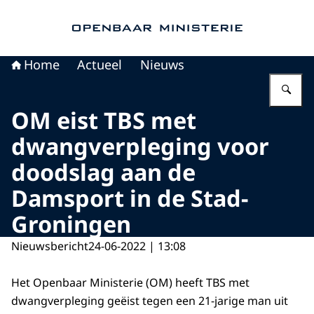
Naar de homepage van Openbaar Ministerie
Home
Actueel
Nieuws
Vu
OM eist TBS met
dwangverpleging voor
doodslag aan de
Damsport in de Stad-
Groningen
Nieuwsbericht
24-06-2022 | 13:08
Het Openbaar Ministerie (OM) heeft TBS met
dwangverpleging geëist tegen een 21-jarige man uit