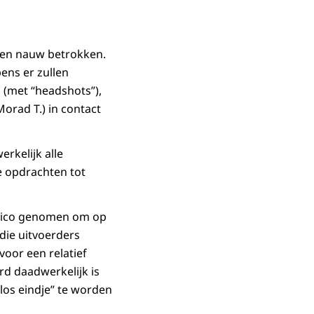
orden nauw betrokken.
ens er zullen
(met “headshots”),
Morad T.) in contact
erkelijk alle
e opdrachten tot
 risico genomen om op
n die uitvoerders
voor een relatief
rd daadwerkelijk is
“los eindje” te worden