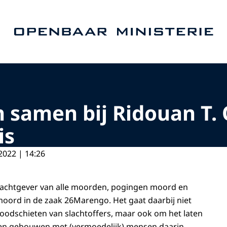
Naar de homepage van Openbaar Ministerie
en samen bij Ridouan T
is
2022 | 14:26
drachtgever van alle moorden, pogingen moord en
oord in de zaak 26Marengo. Het gaat daarbij niet
doodschieten van slachtoffers, maar ook om het laten
 en gebouwen met (vermoedelijk) mensen daarin.