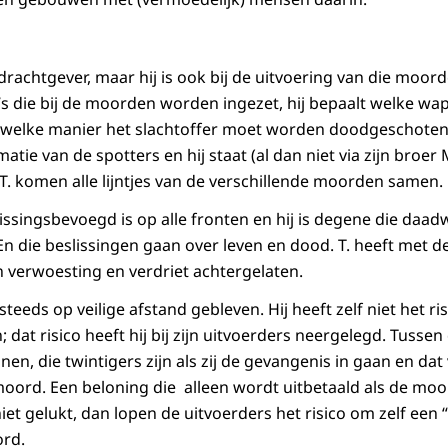
opdrachtgever, maar hij is ook bij de uitvoering van die mo
’s die bij de moorden worden ingezet, hij bepaalt welke wap
 welke manier het slachtoffer moet worden doodgeschoten 
atie van de spotters en hij staat (al dan niet via zijn broer 
 T. komen alle lijntjes van de verschillende moorden samen.
lissingsbevoegd is op alle fronten en hij is degene die daadw
En die beslissingen gaan over leven en dood. T. heeft met d
 verwoesting en verdriet achtergelaten.
en steeds op veilige afstand gebleven. Hij heeft zelf niet het
jn; dat risico heeft hij bij zijn uitvoerders neergelegd. Tusse
en, die twintigers zijn als zij de gevangenis in gaan en dat 
moord. Een beloning die alleen wordt uitbetaald als de moo
iet gelukt, dan lopen de uitvoerders het risico om zelf een 
rd.