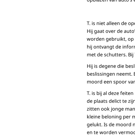
T. is niet alleen de 
Hij gaat over de auto
worden gebruikt, op
hij ontvangt de inform
met de schutters. Bij
Hij is degene die bes
beslissingen neemt. 
moord een spoor van
T. is bij al deze feit
de plaats delict te zi
zitten ook jonge mann
kleine beloning per 
gelukt. Is de moord n
en te worden vermoo