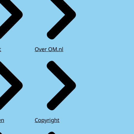
t
Over OM.nl
en
Copyright