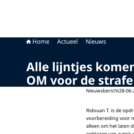
Home
Actueel
Nieuws
Alle lijntjes kom
OM voor de strafe
Nieuwsbericht
28-06-
Ridouan T. is de op
voorbereiding voor m
alleen om het laten 
opblazen van auto’s