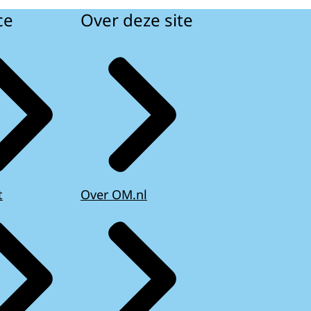
ce
Over deze site
t
Over OM.nl