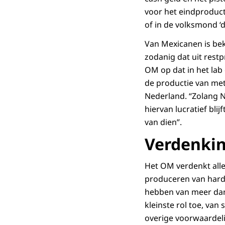
voor het eindproduct
of in de volksmond ‘de
Van Mexicanen is bek
zodanig dat uit rest
OM op dat in het lab
de productie van me
Nederland. “Zolang N
hiervan lucratief blij
van dien”.
Verdenki
Het OM verdenkt alle
produceren van hard
hebben van meer dan
kleinste rol toe, va
overige voorwaardeli