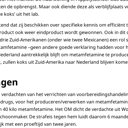
en de opbrengst. Maar ook diende deze als verblijfplaats v
 koks’ uit het lab.
end dat zij beschikken over specifieke kennis om efficiënt 
product ook weer eindproduct wordt gewonnen. Ook in dit 
 drie Zuid-Amerikanen (onder wie twee Mexicanen) een rol s
tamfetamine –geen andere goede verklaring hadden voor 
ederland aantrekkelijk blijft om metamfetamine te produc
ft, zullen koks uit Zuid-Amerika naar Nederland blijven komen
ngen
 verdachten van het verrichten van voorbereidingshandeli
drugs, voor het produceren/verwerken van metamfetamin
 40 kilo metamfetamine. Het OM dicht de verdachte uit Wo
n schoonmaker. De strafeis tegen hem luidt daarom 6 maand
jk met een proeftijd van twee jaren.