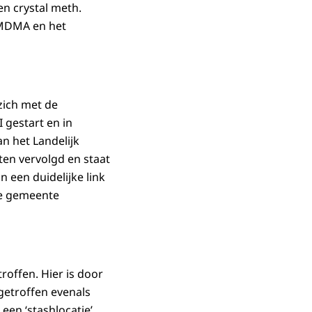
n crystal meth.
 MDMA en het
zich met de
gestart en in
n het Landelijk
en vervolgd en staat
 een duidelijke link
de gemeente
offen. Hier is door
getroffen evenals
een ‘stashlocatie’