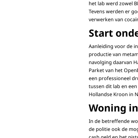
het lab werd zowel 
Tevens werden er go
verwerken van cocaï
Start on
Aanleiding voor de i
productie van metam
navolging daarvan Ha
Parket van het Open
een professioneel dr
tussen dit lab en ee
Hollandse Kroon in 
Woning in
In de betreffende wo
de politie ook de mo
cash geld en het pis