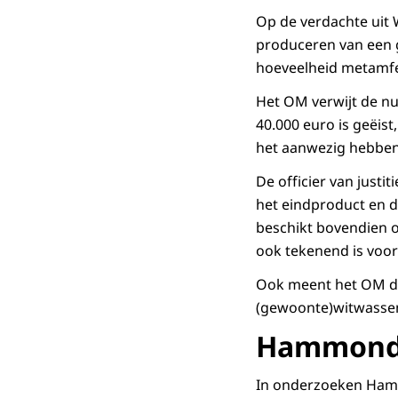
Op de verdachte uit
produceren van een 
hoeveelheid metamf
Het OM verwijt de nu 
40.000 euro is geëis
het aanwezig hebben 
De officier van justi
het eindproduct en 
beschikt bovendien ov
ook tekenend is voor 
Ook meent het OM da
(gewoonte)witwassen. 
Hammond I,
In onderzoeken Hammo