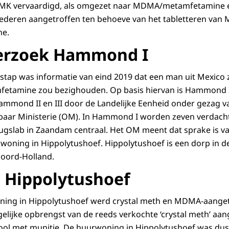
BMK vervaardigd, als omgezet naar MDMA/metamfetamine e
ederen aangetroffen ten behoeve van het tabletteren van
ne.
derzoek Hammond I
nstap was informatie van eind 2019 dat een man uit Mexico 
fetamine zou bezighouden. Op basis hiervan is Hammond I 
mmond II en III door de Landelijke Eenheid onder gezag va
baar Ministerie (OM). In Hammond I worden zeven verdacht
ugslab in Zaandam centraal. Het OM meent dat sprake is van
n woning in Hippolytushoef. Hippolytushoef is een dorp in 
Noord-Holland.
 Hippolytushoef
ning in Hippolytushoef werd crystal meth en MDMA-aangetr
gelijke opbrengst van de reeds verkochte ‘crystal meth’ aan
tool met munitie. De huurwoning in Hippolytushoef was dus 