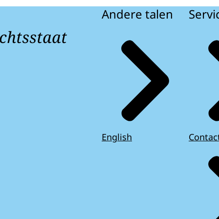
Andere talen
Servi
chtsstaat
English
Contac