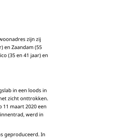
oonadres zijn zij
ar) en Zaandam (55
o (35 en 41 jaar) en
slab in een loods in
et zicht onttrokken.
op 11 maart 2020 een
binnentrad, werd in
as geproduceerd. In