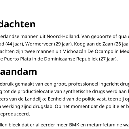
dachten
erlandse mannen uit Noord-Holland. Van geboorte of qua w
ad (44 jaar), Wormerveer (29 jaar), Koog aan de Zaan (26 ja
dachten zijn twee mannen uit Michoacán De Ocampo in Mexic
e Puerto Plata in de Dominicaanse Republiek (27 jaar).
 Zaandam
ebruik gemaakt van een groot, professioneel ingericht drug
tot de productielocatie van synthetische drugs werd aan h
rs van de Landelijke Eenheid van de politie vast, toen zij 
in werking zijnd drugslab. Op het moment dat de politie er 
 geproduceerd.
ullen bleek dat er al eerder meer BMK en metamfetamine w