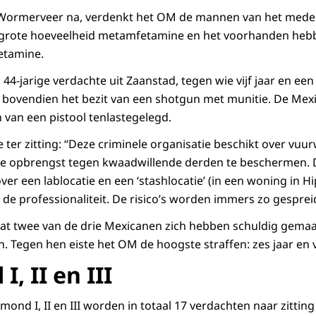
 Wormerveer na, verdenkt het OM de mannen van het mede
grote hoeveelheid metamfetamine en het voorhanden hebb
etamine.
44-jarige verdachte uit Zaanstad, tegen wie vijf jaar en ee
t, bovendien het bezit van een shotgun met munitie. De Mex
van een pistool tenlastegelegd.
tie ter zitting: “Deze criminele organisatie beschikt over v
de opbrengst tegen kwaadwillende derden te beschermen. 
er een lablocatie en een ‘stashlocatie’ (in een woning in H
de professionaliteit. De risico’s worden immers zo gesprei
t twee van de drie Mexicanen zich hebben schuldig gemaa
Tegen hen eiste het OM de hoogste straffen: zes jaar en vij
 II en III
nd I, II en III worden in totaal 17 verdachten naar zitting