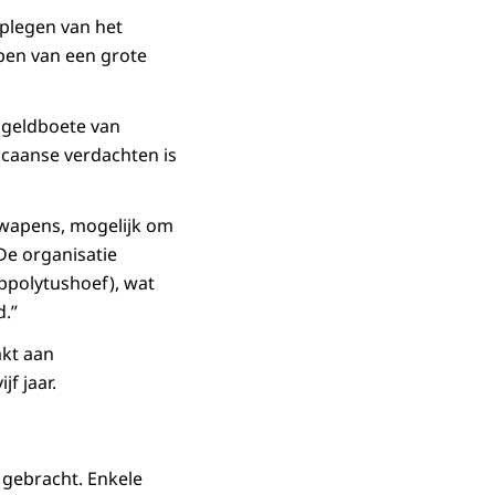
plegen van het
en van een grote
n geldboete van
icaanse verdachten is
uurwapens, mogelijk om
De organisatie
ippolytushoef), wat
d.”
kt aan
f jaar.
 gebracht. Enkele