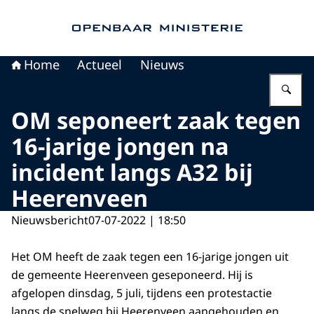
Naar de homepage van Openbaar Ministerie
Home
Actueel
Nieuws
Vu
OM seponeert zaak tegen
16-jarige jongen na
incident langs A32 bij
Heerenveen
Nieuwsbericht
07-07-2022 | 18:50
Het OM heeft de zaak tegen een 16-jarige jongen uit
de gemeente Heerenveen geseponeerd. Hij is
afgelopen dinsdag, 5 juli, tijdens een protestactie
langs de snelweg bij Heerenveen aangehouden en