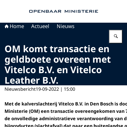
Naar de homepage van Openbaar Ministerie
Home
Actueel
Nieuws
Vu
OM komt transactie en
geldboete overeen met
Vitelco B.V. en Vitelco
Leather B.V.
Nieuwsbericht
19-09-2022 | 15:00
Met de kalverslachterij Vitelco B.V. in Den Bosch is d
Ministerie (OM) een transactie overeengekomen van 
de onvolledige administratieve verantwoording van di
bijproducten (slachtafval) dat naar een buitenlandse