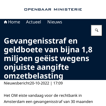
Naar de homepage van Openbaar Ministerie
Home
Actueel
Nieuws
Vu
Gevangenisstraf en
geldboete van bijna 1,8
miljoen geëist wegens
onjuiste aangifte
omzetbelasting
Nieuwsbericht
20-10-2022 | 17:09
Het OM eiste vandaag voor de rechtbank in
Amsterdam een gevangenisstraf van 30 maanden