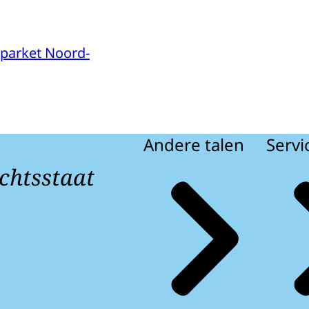
parket Noord-
Andere talen
Servi
chtsstaat