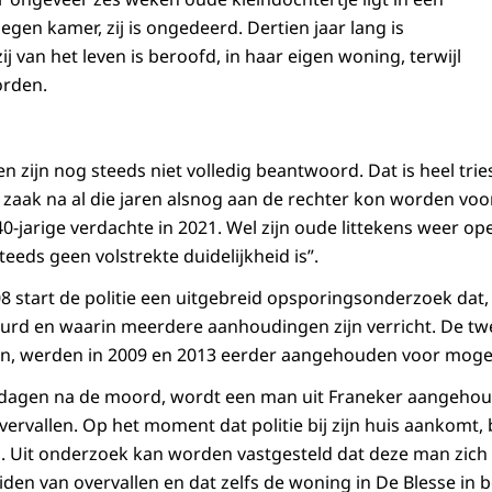
egen kamer, zij is ongedeerd. Dertien jaar lang is
j van het leven is beroofd, in haar eigen woning, terwijl
orden.
gen zijn nog steeds niet volledig beantwoord. Dat is heel tr
e zaak na al die jaren alsnog aan de rechter kon worden vo
40-jarige verdachte in 2021. Wel zijn oude littekens weer o
teeds geen volstrekte duidelijkheid is”.
008 start de politie een uitgebreid opsporingsonderzoek dat
uurd en waarin meerdere aanhoudingen zijn verricht. De tw
an, werden in 2009 en 2013 eerder aangehouden voor mogel
er dagen na de moord, wordt een man uit Franeker aangeho
vervallen. Op het moment dat politie bij zijn huis aankomt,
en. Uit onderzoek kan worden vastgesteld dat deze man zich
den van overvallen en dat zelfs de woning in De Blesse in b