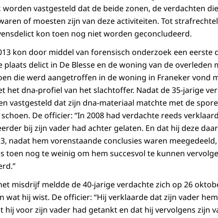
 worden vastgesteld dat de beide zonen, de verdachten di
aren of moesten zijn van deze activiteiten. Tot strafrechte
evensdelict kon toen nog niet worden geconcludeerd.
013 kon door middel van forensisch onderzoek een eerste d
 plaats delict in De Blesse en de woning van de overleden m
hoen die werd aangetroffen in de woning in Franeker vond
het dna-profiel van het slachtoffer. Nadat de 35-jarige ve
n vastgesteld dat zijn dna-materiaal matchte met de spor
 schoen. De officier: “In 2008 had verdachte reeds verklaar
der bij zijn vader had achter gelaten. En dat hij deze daa
13, nadat hem vorenstaande conclusies waren meegedeeld, 
as toen nog te weinig om hem succesvol te kunnen vervolg
rd.”
et misdrijf meldde de 40-jarige verdachte zich op 26 oktober
 wat hij wist. De officier: “Hij verklaarde dat zijn vader hem
 hij voor zijn vader had getankt en dat hij vervolgens zijn 