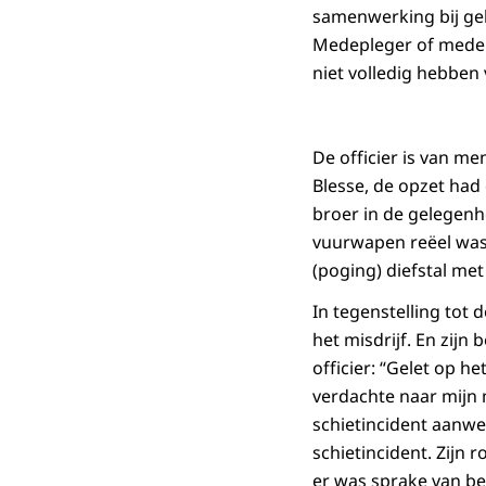
samenwerking bij gek
Medepleger of medepl
niet volledig hebben 
De officier is van me
Blesse, de opzet had 
broer in de gelegenh
vuurwapen reëel was.
(poging) diefstal met
In tegenstelling tot 
het misdrijf. En zij
officier: “Gelet op h
verdachte naar mijn 
schietincident aanwe
schietincident. Zijn
er was sprake van b