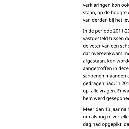
verklaringen kon ook
staan, op de hoogte w
van derden bij het l
In de periode 2011-2
vastgesteld tussen de
de veter van een sc
dat overeenkwam met 
afgestaan, kon worde
aangetroffen in deze
schoenen maanden eer
gedragen had. In 20
op alle vragen. Er w
hem werd geseponee
Meer dan 13 jaar na h
om alsnog te vertellen
dag had opgepikt, dat