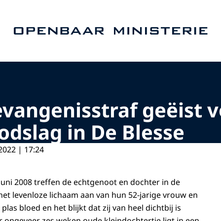
Naar de homepage van Openbaar Ministerie
evangenisstraf geëist 
dslag in De Blesse
2022 | 17:24
juni 2008 treffen de echtgenoot en dochter in de
het levenloze lichaam aan van hun 52-jarige vrouw en
 plas bloed en het blijkt dat zij van heel dichtbij is
ongeveer zes weken oude kleindochtertje ligt in een