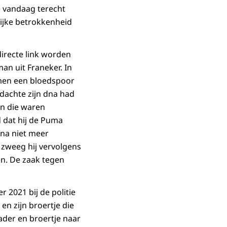
e vandaag terecht
lijke betrokkenheid
irecte link worden
an uit Franeker. In
 men een bloedspoor
rdachte zijn dna had
en die waren
d dat hij de Puma
rna niet meer
zweeg hij vervolgens
en. De zaak tegen
 2021 bij de politie
 en zijn broertje die
vader en broertje naar