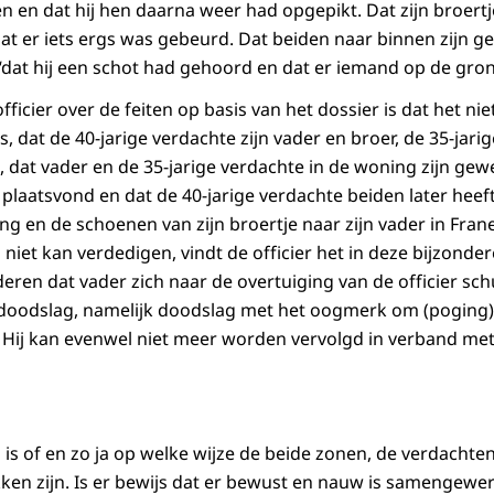
n en dat hij hen daarna weer had opgepikt. Dat zijn broertj
at er iets ergs was gebeurd. Dat beiden naar binnen zijn ge
 “dat hij een schot had gehoord en dat er iemand op de gro
fficier over de feiten op basis van het dossier is dat het ni
, dat de 40-jarige verdachte zijn vader en broer, de 35-jari
, dat vader en de 35-jarige verdachte in de woning zijn gew
j plaatsvond en dat de 40-jarige verdachte beiden later hee
ing en de schoenen van zijn broertje naar zijn vader in Fra
niet kan verdedigen, vindt de officier het in deze bijzonder
eren dat vader zich naar de overtuiging van de officier sc
doodslag, namelijk doodslag met het oogmerk om (poging) 
. Hij kan evenwel niet meer worden vervolgd in verband met
g is of en zo ja op welke wijze de beide zonen, de verdachten
okken zijn. Is er bewijs dat er bewust en nauw is samengewe