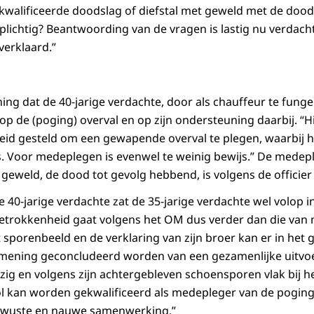
walificeerde doodslag of diefstal met geweld met de dood
ichtig? Beantwoording van de vragen is lastig nu verdach
verklaard.”
ning dat de 40-jarige verdachte, door als chauffeur te fung
op de (poging) overval en op zijn ondersteuning daarbij. “Hi
eid gesteld om een gewapende overval te plegen, waarbij h
 Voor medeplegen is evenwel te weinig bewijs.” De medepl
 geweld, de dood tot gevolg hebbend, is volgens de officier
de 40-jarige verdachte zat de 35-jarige verdachte wel volop i
n betrokkenheid gaat volgens het OM dus verder dan die van
et sporenbeeld en de verklaring van zijn broer kan er in het 
mening geconcludeerd worden van een gezamenlijke uitvoeri
zig en volgens zijn achtergebleven schoensporen vlak bij he
 rol kan worden gekwalificeerd als medepleger van de poging
ewuste en nauwe samenwerking.”