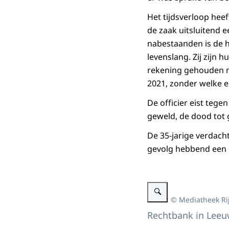
Het tijdsverloop hee
de zaak uitsluitend 
nabestaanden is de h
levenslang. Zij zijn h
rekening gehouden me
2021, zonder welke e
De officier eist tege
geweld, de dood tot 
De 35-jarige verdach
gevolg hebbend een g
Vergroot afbeelding alt=""
Beeld: © Mediatheek Ri
Rechtbank in Lee