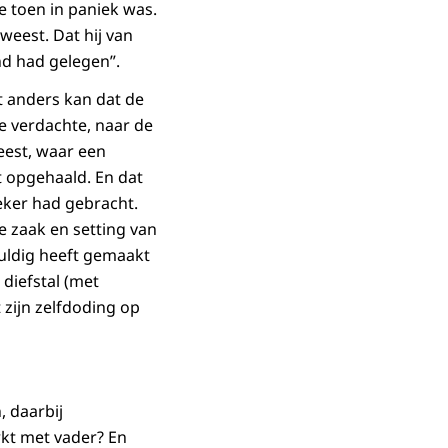
e toen in paniek was.
weest. Dat hij van
nd had gelegen”.
et anders kan dat de
ge verdachte, naar de
eest, waar een
ft opgehaald. En dat
neker had gebracht.
e zaak en setting van
huldig heeft gemaakt
diefstal (met
 zijn zelfdoding op
, daarbij
rkt met vader? En