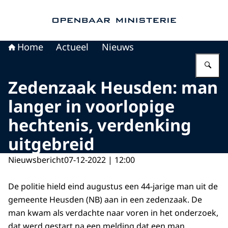
Naar de homepage van Openbaar Ministerie
Home
Actueel
Nieuws
Vu
Zedenzaak Heusden: man
langer in voorlopige
hechtenis, verdenking
uitgebreid
Nieuwsbericht
07-12-2022 | 12:00
De politie hield eind augustus een 44-jarige man uit de
gemeente Heusden (NB) aan in een zedenzaak. De
man kwam als verdachte naar voren in het onderzoek,
dat werd gestart na een melding dat een man