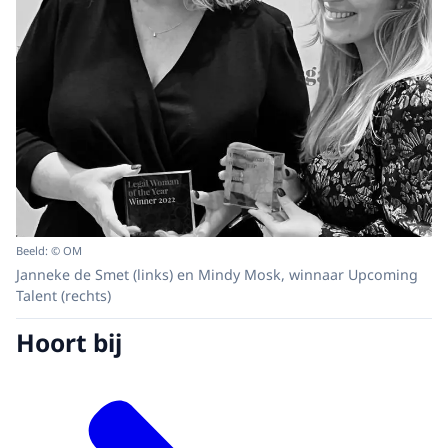
Beeld: © OM
Janneke de Smet (links) en Mindy Mosk, winnaar Upcoming
Talent (rechts)
Hoort bij