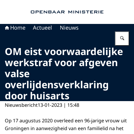
Naar de homepage van Openbaar Ministerie
Home
Actueel
Nieuws
Vu
OM eist voorwaardelijke
werkstraf voor afgeven
valse
overlijdensverklaring
door huisarts
Nieuwsbericht
13-01-2023 | 15:48
Op 17 augustus 2020 overleed een 96-jarige vrouw uit
Groningen in aanwezigheid van een familielid na het