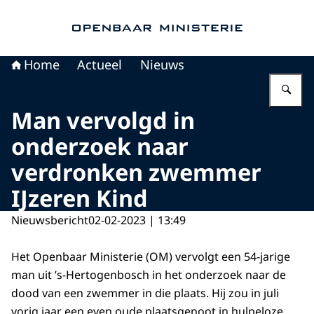
Naar de homepage van Openbaar Ministerie
Home
Actueel
Nieuws
Vu
Man vervolgd in
onderzoek naar
verdronken zwemmer
IJzeren Kind
Nieuwsbericht
02-02-2023 | 13:49
Het Openbaar Ministerie (OM) vervolgt een 54-jarige
man uit ’s-Hertogenbosch in het onderzoek naar de
dood van een zwemmer in die plaats. Hij zou in juli
vorig jaar een even oude plaatsgenoot in hulpeloze