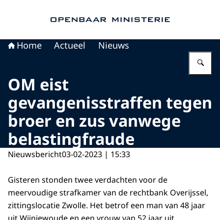
Naar de homepage van Openbaar Ministerie
Home
Actueel
Nieuws
Vu
OM eist
gevangenisstraffen tegen
broer en zus vanwege
belastingfraude
Nieuwsbericht
03-02-2023 | 15:33
Gisteren stonden twee verdachten voor de
meervoudige strafkamer van de rechtbank Overijssel,
zittingslocatie Zwolle. Het betrof een man van 48 jaar
uit Wijnjewoude en een vrouw van 52 jaar uit