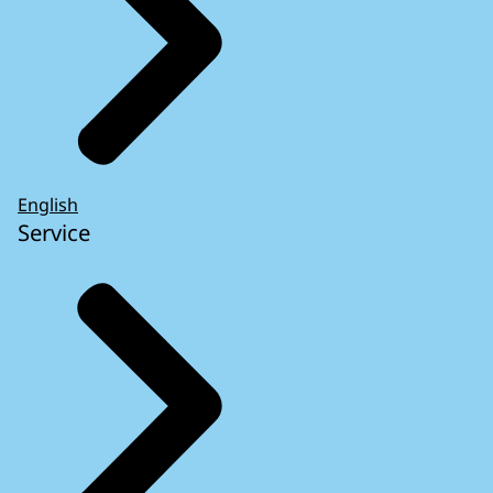
English
Service