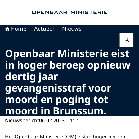
Naar de homepage van Openbaar Ministerie
Home
Actueel
Nieuws
Vu
Openbaar Ministerie eist
in hoger beroep opnieuw
dertig jaar
gevangenisstraf voor
moord en poging tot
moord in Brunssum.
Nieuwsbericht
06-02-2023 | 11:11
Het Openbaar Ministerie (OM) eist in hoger beroep