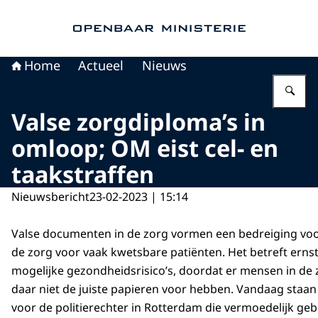
Naar de homepage van Openbaar Ministerie
Home
Actueel
Nieuws
Vu
Valse zorgdiploma’s in
omloop; OM eist cel- en
taakstraffen
Nieuwsbericht
23-02-2023 | 15:14
Valse documenten in de zorg vormen een bedreiging voor
de zorg voor vaak kwetsbare patiënten. Het betreft ern
mogelijke gezondheidsrisico’s, doordat er mensen in de
daar niet de juiste papieren voor hebben. Vandaag staan
voor de politierechter in Rotterdam die vermoedelijk ge