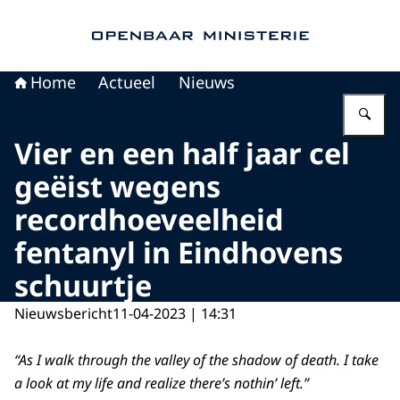
Naar de homepage van Openbaar Ministerie
Home
Actueel
Nieuws
Vu
Vier en een half jaar cel
geëist wegens
recordhoeveelheid
fentanyl in Eindhovens
schuurtje
Nieuwsbericht
11-04-2023 | 14:31
“As I walk through the valley of the shadow of death. I take
a look at my life and realize there’s nothin’ left.”