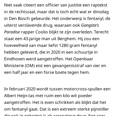
Niet vaak citeert een officier van justitie een raptekst
in de rechtszaal, maar dat is toch echt wat er dinsdag
in Den Bosch gebeurde. Het onderwerp is fentanyl, de
uiterst verslavende drug, waaraan ook
Gangsta’s
Paradise
rapper Coolio blijkt te zijn overleden. Terecht
staat een 43-jarige man uit Berghem. Hij zou een
hoeveelheid van maar liefst 1280 gram fentanyl
hebben geleverd, die in 2020 in een schuurtje in
Eindhoven werd aangetroffen. Het Openbaar
Ministerie (OM) eist een gevangenisstraf van vier en
een half jaar en een forse boete tegen hem.
In februari 2020 wordt tussen motorcross-spullen een
Albert Heijn-tas met ruim een kilo wit poeder
aangetroffen. Het is even schrikken als blijkt dat het
om fentanyl gaat. Dat is een extreem sterke pijnstiller
die ook in opkomst is als recreatieve drug. Een zeer