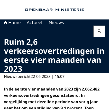
Naar de homepage van Openbaar Ministerie
Home
Actueel
Nieuws
Vu
Ruim 2,6
verkeersovertredingen in
eerste vier maanden van
2023
Nieuwsbericht
22-06-2023 | 15:07
In de eerste vier maanden van 2023 zijn 2.662.482
verkeersovertredingen geconstateerd. In
vergelijking met dezelfde periode van vorig jaar
gaat het om een stijging van 9,1 procent. Toen