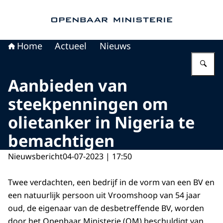
Naar de homepage van Openbaar Ministerie
Home
Actueel
Nieuws
Vu
Aanbieden van
steekpenningen om
olietanker in Nigeria te
bemachtigen
Nieuwsbericht
04-07-2023 | 17:50
Twee verdachten, een bedrijf in de vorm van een BV en
een natuurlijk persoon uit Vroomshoop van 54 jaar
oud, de eigenaar van de desbetreffende BV, worden
door het Openbaar Ministerie (OM) beschuldigt van