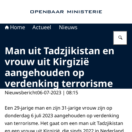
Naar de homepage van Openbaar Ministerie
Home
Actueel
Nieuws
Vu
Man uit Tadzjikistan en
vrouw uit Kirgizië
aangehouden op
verdenking terrorisme
Nieuwsbericht
06-07-2023 | 08:15
Een 29-jarige man en zijn 31-jarige vrouw zijn op
donderdag 6 juli 2023 aangehouden op verdenking
van terrorisme. Het gaat om een man uit Tadzjikistan
en een vrouw uit Kirgizië, die sinds 2022 in Nederland