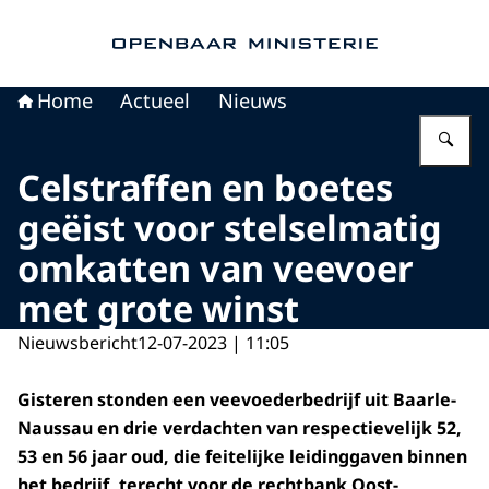
Naar de homepage van Openbaar Ministerie
Home
Actueel
Nieuws
Vu
Celstraffen en boetes
geëist voor stelselmatig
omkatten van veevoer
met grote winst
Nieuwsbericht
12-07-2023 | 11:05
Gisteren stonden een veevoederbedrijf uit Baarle-
Naussau en drie verdachten van respectievelijk 52,
53 en 56 jaar oud, die feitelijke leidinggaven binnen
het bedrijf, terecht voor de rechtbank Oost-