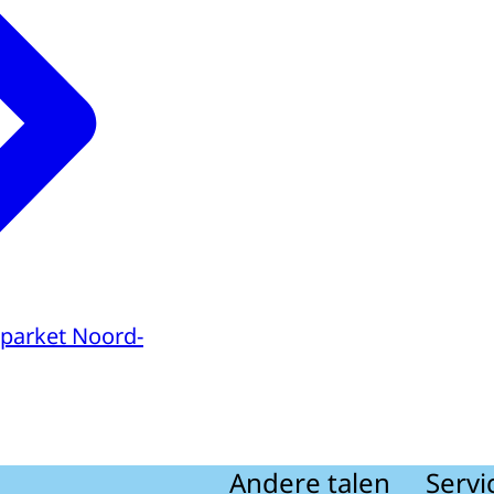
parket Noord-
Andere talen
Servi