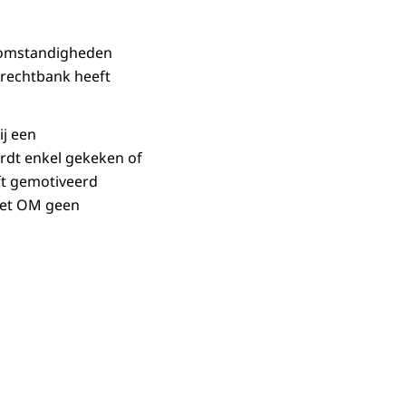
e omstandigheden
rechtbank heeft
ij een
rdt enkel gekeken of
ft gemotiveerd
 het OM geen