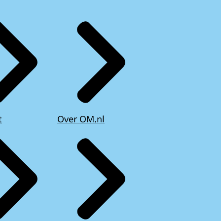
t
Over OM.nl