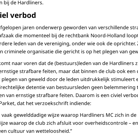
 bij de Hardliners.
iel verbod
afgelopen jaren onderwerp geworden van verschillende stra
fzaak die momenteel bij de rechtbank Noord-Holland loopt
ere leden van de vereniging, onder wie ook de oprichter. 
 criminele organisatie die gericht is op het plegen van ge
omt naar voren dat de (bestuurs)leden van de Hardliners zi
rnstige strafbare feiten, maar dat binnen de club ook een 
plegen van geweld door de leden uitdrukkelijk stimuleert en
afrechtelijke detentie van bestuursleden geen belemmerin
n van ernstige strafbare feiten. Daarom is een civiel verbo
 Parket, dat het verzoekschrift indiende:
 vaak gewelddadige wijze waarop Hardliners MC zich in de
jze waarop de club zich afsluit voor overheidscontrole – en 
een cultuur van wetteloosheid.”