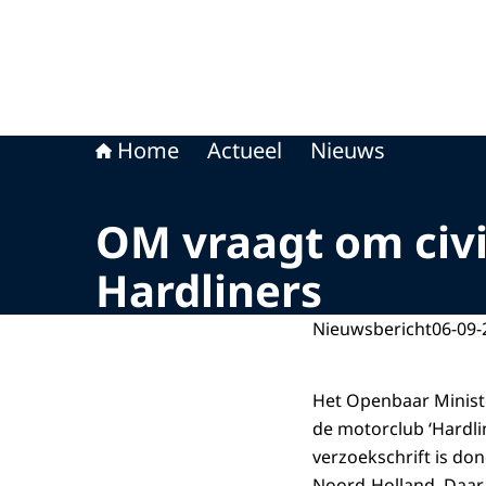
Home
Actueel
Nieuws
OM vraagt om civi
Hardliners
Nieuwsbericht
06-09-
Het Openbaar Minist
de motorclub ‘Hardli
verzoekschrift is do
Noord-Holland. Daar 