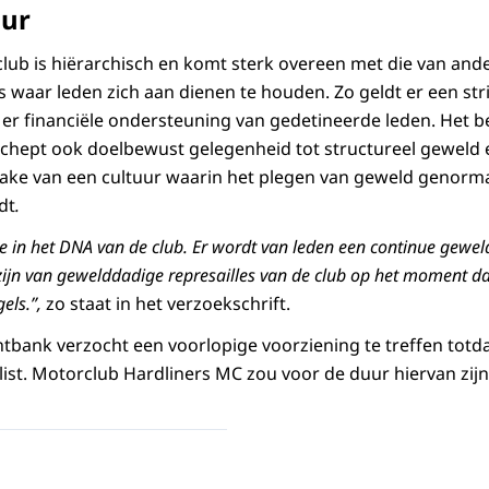
uur
club is hiërarchisch en komt sterk overeen met die van and
 waar leden zich aan dienen te houden. Zo geldt er een stri
 er financiële ondersteuning van gedetineerde leden. Het b
 schept ook doelbewust gelegenheid tot structureel geweld 
 sprake van een cultuur waarin het plegen van geweld genorm
dt
.
re in het DNA van de club. Er wordt van leden een continue gewe
 zijn van gewelddadige represailles van de club op het moment da
els.”,
zo staat in het verzoekschrift.
tbank verzocht een voorlopige voorziening te treffen totda
list. Motorclub Hardliners MC zou voor de duur hiervan zijn