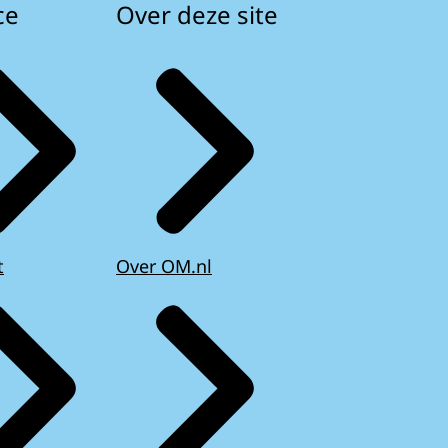
ce
Over deze site
t
Over OM.nl