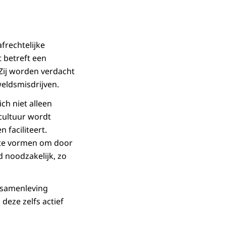
frechtelijke
 betreft een
Zij worden verdacht
weldsmisdrijven.
ch niet alleen
cultuur wordt
 faciliteert.
g te vormen om door
d noodzakelijk, zo
 samenleving
deze zelfs actief