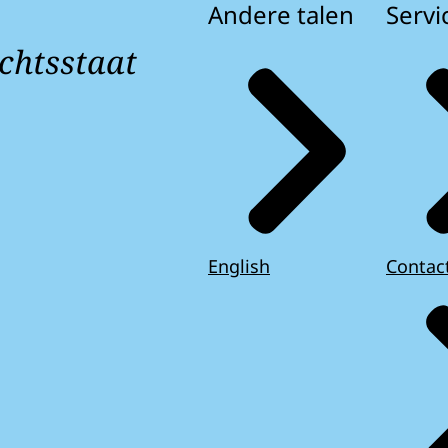
Andere talen
Servi
chtsstaat
English
Contac