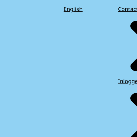
English
Contac
Inlogg