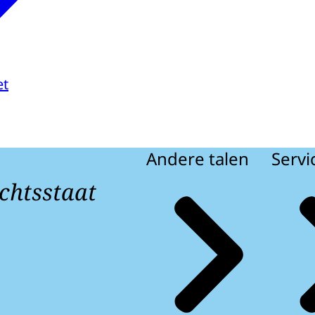
et
Andere talen
Servi
chtsstaat