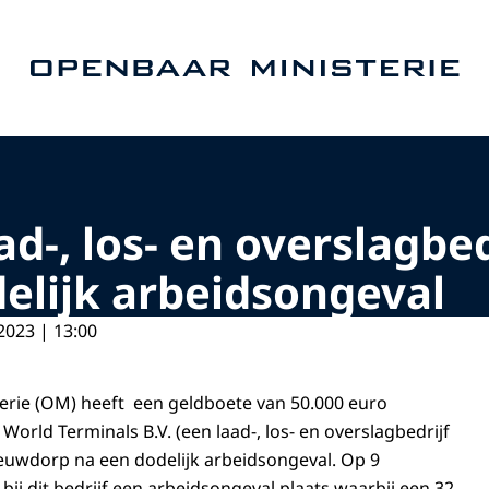
Naar de homepage van Openbaar Ministerie
d-, los- en overslagbedr
elijk arbeidsongeval
2023 | 13:00
erie (OM) heeft een geldboete van 50.000 euro
orld Terminals B.V. (een laad-, los- en overslagbedrijf
Nieuwdorp na een dodelijk arbeidsongeval. Op 9
ij dit bedrijf een arbeidsongeval plaats waarbij een 32-