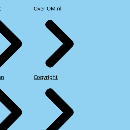
t
Over OM.nl
en
Copyright