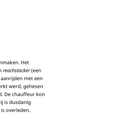
onmaken. Het
en
reachstacker
(een
 aanrijden met een
erkt werd, gehesen
d. De chauffeur kon
ij is dusdanig
 is overleden.