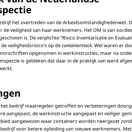
spectie
edrijf het overtreden van de Arbeidsomstandighedenwet. D
r de veiligheid van haar werknemers. Het OM is van oordeel
geschoten is. De verplichte “Risico Inventarisatie en Evaluati
de veiligheidsrisico’s op de
containerstack.
Wel waren er doo
 voorschriften opgenomen in werkinstructies, maar na ond
nspectie is gebleken dat daar in de praktijk van werd afge
ewerkt.
ngen
 het bedrijf maatregelen getroffen en verbeteringen doorge
 aangepast, de werkinstructie aangepast en veiliger gema
bied aangewezen waar containers worden neergezet zond
 bedrijf voor betere opleiding van nieuwe werknemers. Me