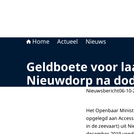
Home
Actueel
Nieuws
Geldboete voor laa
Nieuwdorp na dod
Nieuwsbericht
06-10-
Het Openbaar Minist
opgelegd aan Access W
in de zeevaart) uit 
december 2019 vond b