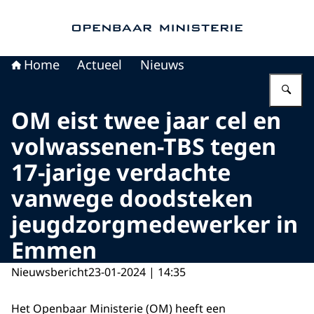
Naar de homepage van Openbaar Ministerie
Home
Actueel
Nieuws
Vu
OM eist twee jaar cel en
volwassenen-TBS tegen
17-jarige verdachte
vanwege doodsteken
jeugdzorgmedewerker in
Emmen
Nieuwsbericht
23-01-2024 | 14:35
Het Openbaar Ministerie (OM) heeft een