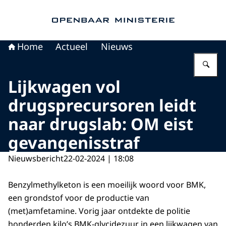
Naar de homepage van Openbaar Ministerie
Home
Actueel
Nieuws
Vu
Lijkwagen vol
drugsprecursoren leidt
naar drugslab: OM eist
gevangenisstraf
Nieuwsbericht
22-02-2024 | 18:08
Benzylmethylketon is een moeilijk woord voor BMK,
een grondstof voor de productie van
(met)amfetamine. Vorig jaar ontdekte de politie
honderden kilo’s BMK-glycidezuur in een lijkwagen van