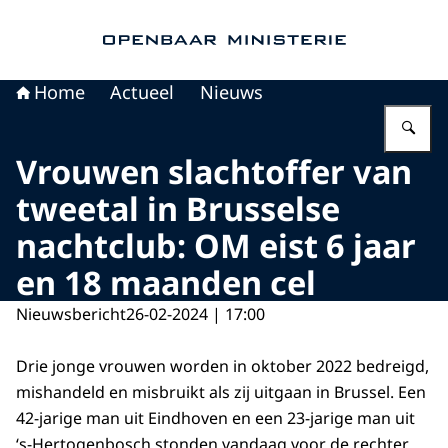
Naar de homepage van Openbaar Ministerie
Home
Actueel
Nieuws
Vu
Vrouwen slachtoffer van
tweetal in Brusselse
nachtclub: OM eist 6 jaar
en 18 maanden cel
Nieuwsbericht
26-02-2024 | 17:00
Drie jonge vrouwen worden in oktober 2022 bedreigd,
mishandeld en misbruikt als zij uitgaan in Brussel. Een
42-jarige man uit Eindhoven en een 23-jarige man uit
‘s-Hertogenbosch stonden vandaag voor de rechter.