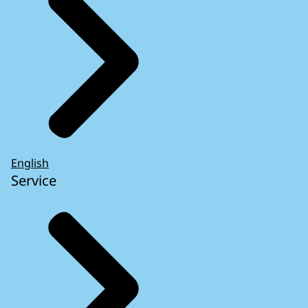
English
Service