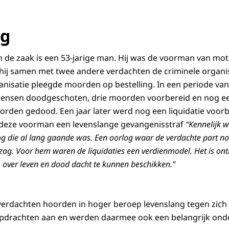
ng
 de zaak is een 53-jarige man. Hij was de voorman van mo
hij samen met twee andere verdachten de criminele organi
anisatie pleegde moorden op bestelling. In een periode v
 mensen doodgeschoten, drie moorden voorbereid en nog 
worden gedood. Een jaar later werd nog een liquidatie voorb
deze voorman een levenslange gevangenisstraf
“Kennelijk w
og die al lang gaande was. Een oorlog waar de verdachte part n
 zag. Voor hem waren de liquidaties een verdienmodel. Het is ontl
d, over leven en dood dacht te kunnen beschikken.”
verdachten hoorden in hoger beroep levenslang tegen zich
drachten aan en werden daarmee ook een belangrijk onde