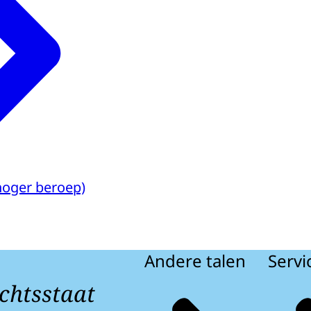
hoger beroep)
Andere talen
Servi
chtsstaat