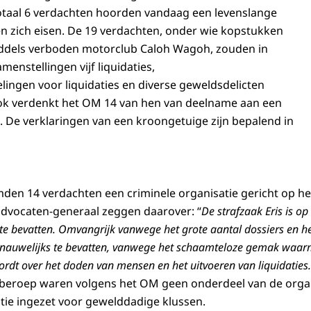
 totaal 6 verdachten hoorden vandaag een levenslange
n zich eisen. De 19 verdachten, onder wie kopstukken
iddels verboden motorclub Caloh Wagoh, zouden in
menstellingen vijf liquidaties,
ingen voor liquidaties en diverse geweldsdelicten
k verdenkt het OM 14 van hen van deelname aan een
e. De verklaringen van een kroongetuige zijn bepalend in
den 14 verdachten een criminele organisatie gericht op 
e advocaten-generaal zeggen daarover: “
De strafzaak Eris is o
 te bevatten. Omvangrijk vanwege het grote aantal dossiers en h
ok nauwelijks te bevatten, vanwege het schaamteloze gemak waar
rdt over het doden van mensen en het uitvoeren van liquidaties.
 beroep waren volgens het OM geen onderdeel van de orga
tie ingezet voor gewelddadige klussen.