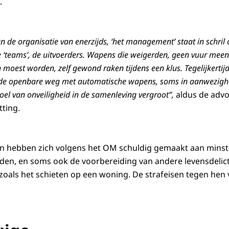
.
an de organisatie van enerzijds, ‘het management’ staat in schril
de ‘teams’, de uitvoerders. Wapens die weigerden, geen vuur meen
 moest worden, zelf gewond raken tijdens een klus. Tegelijkertij
de openbare weg met automatische wapens, soms in aanwezighei
oel van onveiligheid in de samenleving vergroot”,
aldus de advo
tting.
n hebben zich volgens het OM schuldig gemaakt aan mins
en, en soms ook de voorbereiding van andere levensdelict
oals het schieten op een woning. De strafeisen tegen hen v