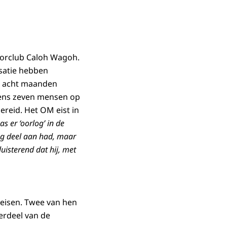
torclub Caloh Wagoh.
satie hebben
an acht maanden
eens zeven mensen op
ereid. Het OM eist in
as er ‘oorlog’ in de
og deel aan had, maar
uisterend dat hij, met
 eisen. Twee van hen
rdeel van de