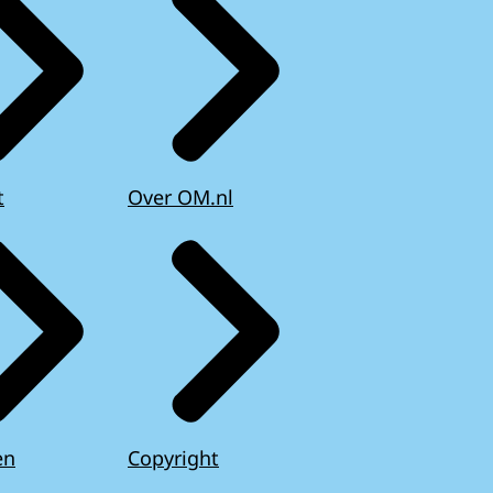
t
Over OM.nl
en
Copyright