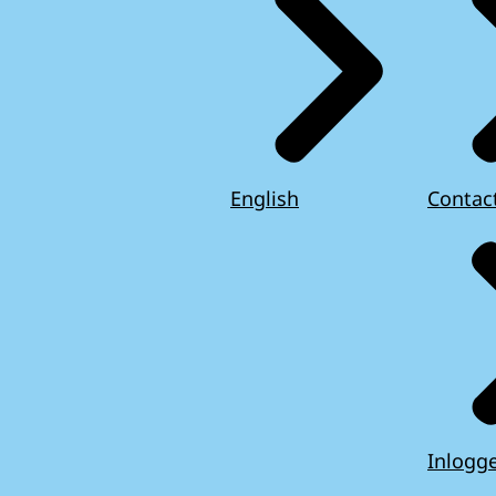
English
Contac
Inlogg