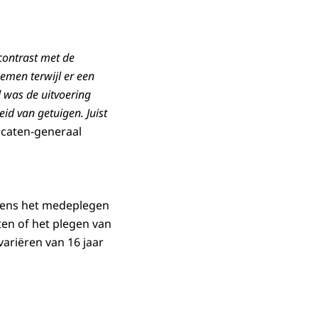
 contrast met de
emen terwijl er een
d was de uitvoering
d van getuigen. Juist
caten-generaal
tens het medeplegen
en of het plegen van
ariëren van 16 jaar