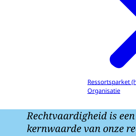
Ressortsparket (
Organisatie
Rechtvaardigheid is een
kernwaarde van onze re