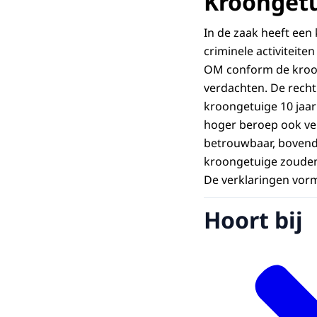
Kroonget
In de zaak heeft een
criminele activiteite
OM conform de kroon
verdachten. De rech
kroongetuige 10 jaar
hoger beroep ook ver
betrouwbaar, bovend
kroongetuige zouden 
De verklaringen vorm
Hoort bij