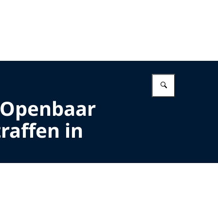
Vul in wat 
” Openbaar
raffen in