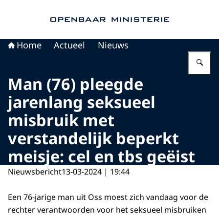
Naar de homepage van Openbaar Ministerie
Home
Actueel
Nieuws
Vu
Man (76) pleegde
jarenlang seksueel
misbruik met
verstandelijk beperkt
meisje: cel en tbs geëist
Nieuwsbericht
13-03-2024 | 19:44
Een 76-jarige man uit Oss moest zich vandaag voor de
rechter verantwoorden voor het seksueel misbruiken