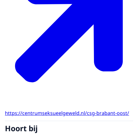
https://centrumseksueelgeweld.nl/csg-brabant-oost/
Hoort bij