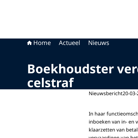
Home
Actueel
Nieuws
Boekhoudster ver
celstraf
Nieuwsbericht
20-03-
In haar functieomsch
inboeken van in- en 
klaarzetten van beta
vervaardigen van bet