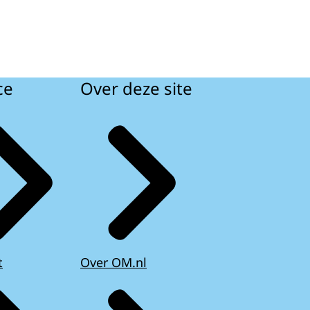
ce
Over deze site
t
Over OM.nl