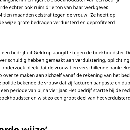
erde echter ook ruim drie ton van haar werkgever.
 tien maanden celstraf tegen de vrouw: ‘Ze heeft op
de wijze grote bedragen verduisterd en geprofiteerd
 een bedrijf uit Geldrop aangifte tegen de boekhoudster. D
er schuldig hebben gemaakt aan verduistering, oplichting 
er onderzoek bleek dat de vrouw tien verschillende bankrek
 over te maken aan zichzelf vanaf de rekening van het bedr
de politie bekende de vrouw dat zij facturen aanpaste en du
en periode van bijna vier jaar. Het bedrijf startte bij de rec
oekhoudster en wist zo een groot deel van het verduister
erde wijze’