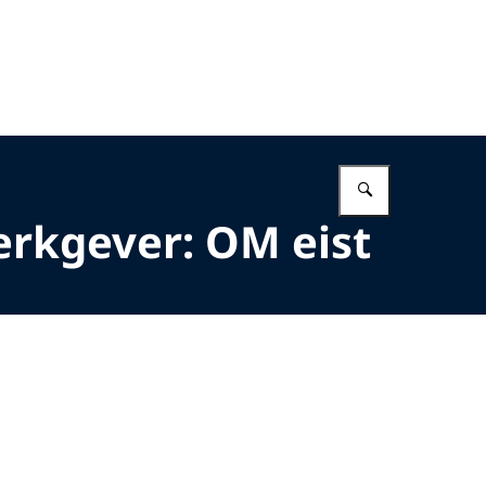
Vul in wat 
erkgever: OM eist