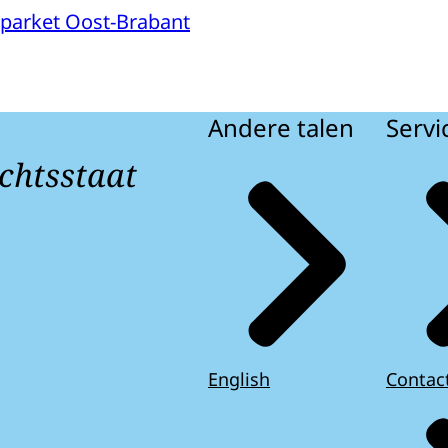
parket Oost-Brabant
Andere talen
Servi
chtsstaat
English
Contac