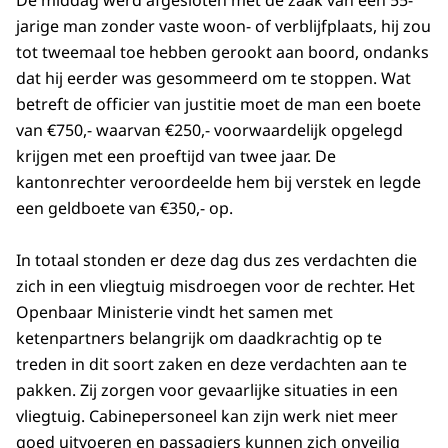
De middag werd afgesloten met de zaak van een 55-
jarige man zonder vaste woon- of verblijfplaats, hij zou
tot tweemaal toe hebben gerookt aan boord, ondanks
dat hij eerder was gesommeerd om te stoppen. Wat
betreft de officier van justitie moet de man een boete
van €750,- waarvan €250,- voorwaardelijk opgelegd
krijgen met een proeftijd van twee jaar. De
kantonrechter veroordeelde hem bij verstek en legde
een geldboete van €350,- op.
In totaal stonden er deze dag dus zes verdachten die
zich in een vliegtuig misdroegen voor de rechter. Het
Openbaar Ministerie vindt het samen met
ketenpartners belangrijk om daadkrachtig op te
treden in dit soort zaken en deze verdachten aan te
pakken. Zij zorgen voor gevaarlijke situaties in een
vliegtuig. Cabinepersoneel kan zijn werk niet meer
goed uitvoeren en passagiers kunnen zich onveilig