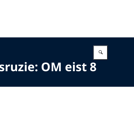
Vul in wat 
sruzie: OM eist 8