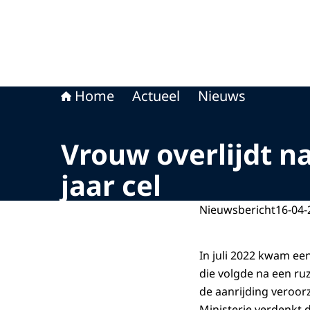
Home
Actueel
Nieuws
Vrouw overlijdt na
jaar cel
Nieuwsbericht
16-04-
In juli 2022 kwam een
die volgde na een ru
de aanrijding veroor
Ministerie verdenkt 