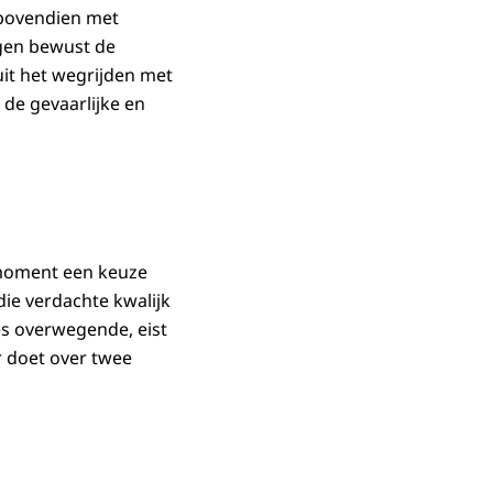
 bovendien met
ngen bewust de
uit het wegrijden met
de gevaarlijke en
 moment een keuze
ie verdachte kwalijk
les overwegende, eist
r doet over twee