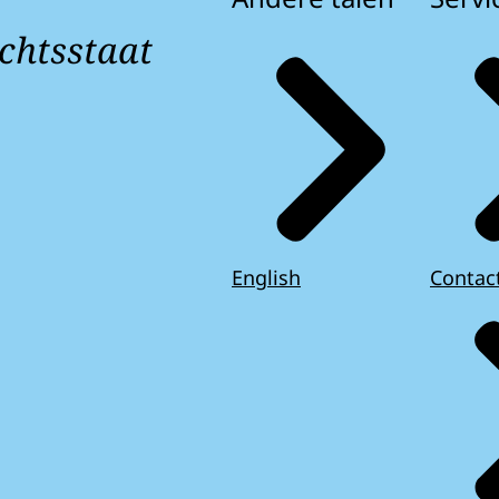
chtsstaat
English
Contac