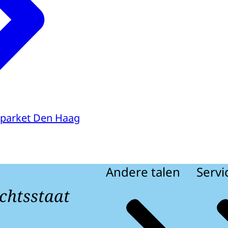
parket Den Haag
Andere talen
Servi
chtsstaat