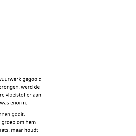
 vuurwerk gegooid
sprongen, werd de
e vloeistof er aan
e was enorm.
innen gooit.
de groep om hem
aats, maar houdt