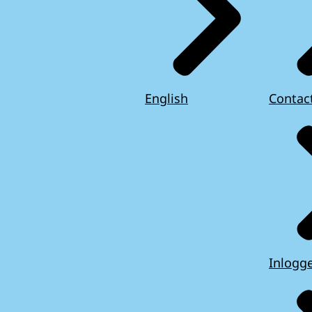
English
Contac
Inlogg