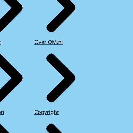
t
Over OM.nl
en
Copyright