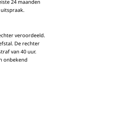
e eiste 24 maanden
uitspraak.
rechter veroordeeld.
efstal. De rechter
raf van 40 uur.
ijn onbekend