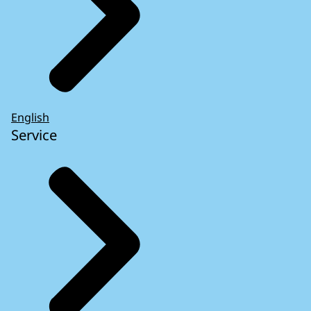
English
Service