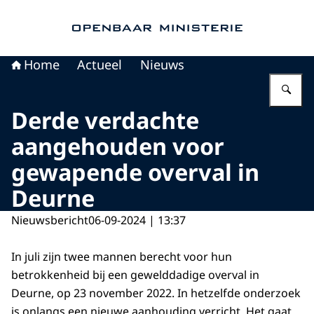
Naar de homepage van Openbaar Ministerie
Home
Actueel
Nieuws
Vu
Derde verdachte
aangehouden voor
gewapende overval in
Deurne
Nieuwsbericht
06-09-2024 | 13:37
In juli zijn twee mannen berecht voor hun
betrokkenheid bij een gewelddadige overval in
Deurne, op 23 november 2022. In hetzelfde onderzoek
is onlangs een nieuwe aanhouding verricht. Het gaat