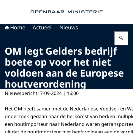
Naar de homepage van Openbaar Ministerie
Home
Actueel
Nieuws
Vu
OM legt Gelders bedrijf
boete op voor het niet
voldoen aan de Europese
houtverordening
Nieuwsbericht
17-09-2024 | 16:00
Het OM heeft samen met de Nederlandse Voedsel- en Wa
onderzoek gedaan naar de herkomst van berken multiple
een houtimporteur naar Nederland waren getransportee
uit dat de houtimporteur niet heeft voldaan aan de verpl