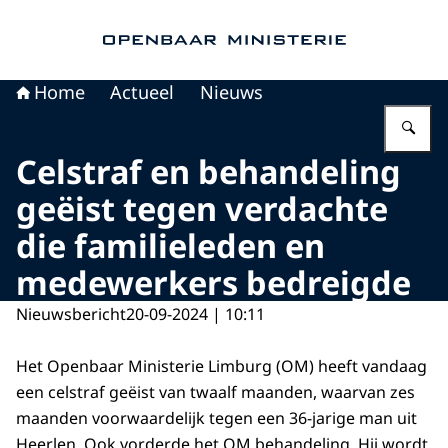
Naar de homepage van Openbaar Ministerie
Home
Actueel
Nieuws
Vu
Celstraf en behandeling
geëist tegen verdachte
die familieleden en
medewerkers bedreigde
Nieuwsbericht
20-09-2024 | 10:11
Het Openbaar Ministerie Limburg (OM) heeft vandaag
een celstraf geëist van twaalf maanden, waarvan zes
maanden voorwaardelijk tegen een 36-jarige man uit
Heerlen. Ook vorderde het OM behandeling. Hij wordt