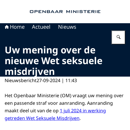
Naar de homepage van Openbaar Ministerie
Home
Actueel
Nieuws
Vu
Uw mening over de
nieuwe Wet seksuele
misdrijven
Nieuwsbericht
27-09-2024 | 11:43
Het Openbaar Ministerie (OM) vraagt uw mening over
een passende straf voor aanranding. Aanranding
maakt deel uit van de op
1 juli 2024 in werking
getreden Wet Seksuele Misdrijven
.