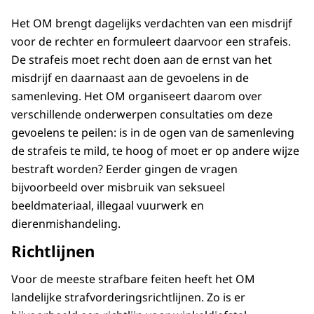
Burgerraadpleging
27-09-2024
00:53
mp4
Het OM brengt dagelijks verdachten van een misdrijf
voor de rechter en formuleert daarvoor een strafeis.
Download
De strafeis moet recht doen aan de ernst van het
misdrijf en daarnaast aan de gevoelens in de
samenleving. Het OM organiseert daarom over
verschillende onderwerpen consultaties om deze
gevoelens te peilen: is in de ogen van de samenleving
de strafeis te mild, te hoog of moet er op andere wijze
bestraft worden? Eerder gingen de vragen
bijvoorbeeld over misbruik van seksueel
beeldmateriaal, illegaal vuurwerk en
dierenmishandeling.
Richtlijnen
Voor de meeste strafbare feiten heeft het OM
landelijke strafvorderingsrichtlijnen. Zo is er