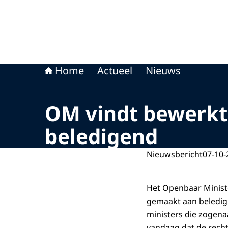
Home
Actueel
Nieuws
OM vindt bewerkte
beledigend
Nieuwsbericht
07-10-
Het Openbaar Ministe
gemaakt aan beledigi
ministers die zogena
vandaag dat de rech