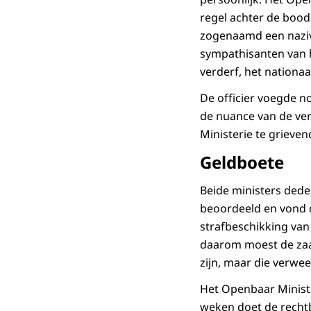
regel achter de boods
zogenaamd een nazivl
sympathisanten van 
verderf, het nationaa
De officier voegde no
de nuance van de ve
Ministerie te grieven
Geldboete
Beide ministers dede
beoordeeld en vond d
strafbeschikking van
daarom moest de zaak
zijn, maar die verw
Het Openbaar Ministe
weken doet de recht