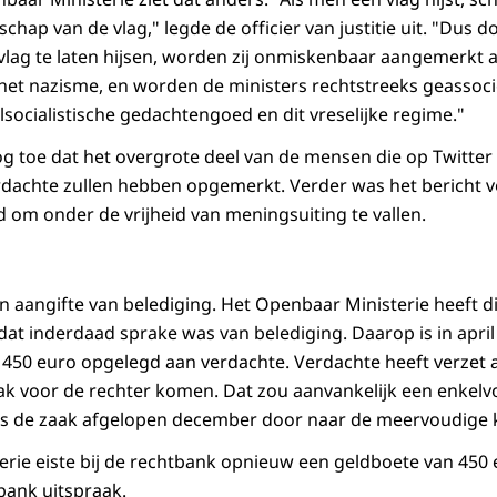
chap van de vlag," legde de officier van justitie uit. "Dus d
ag te laten hijsen, worden zij onmiskenbaar aangemerkt al
het nazisme, en worden de ministers rechtstreeks geassoc
lsocialistische gedachtengoed en dit vreselijke regime."
g toe dat het overgrote deel van de mensen die op Twitter h
rdachte zullen hebben opgemerkt. Verder was het bericht 
d om onder de vrijheid van meningsuiting te vallen.
n aangifte van belediging. Het Openbaar Ministerie heeft d
at inderdaad sprake was van belediging. Daarop is in april
 450 euro opgelegd aan verdachte. Verdachte heeft verzet
 voor de rechter komen. Dat zou aanvankelijk een enkelvo
ees de zaak afgelopen december door naar de meervoudige 
rie eiste bij de rechtbank opnieuw een geldboete van 450 
bank uitspraak.