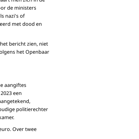
oor de ministers
s nazi's of
ieerd met dood en
et bericht zien, niet
volgens het Openbaar
ie aangiftes
 2023 een
 aangetekend,
udige politierechter
kamer.
euro. Over twee