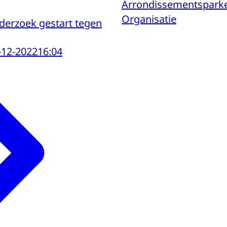
Arrondissementspark
Organisatie
nderzoek gestart tegen
-12-2022
16:04