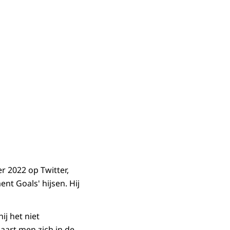
r 2022 op Twitter,
nt Goals' hijsen. Hij
ij het niet
haart men zich in de