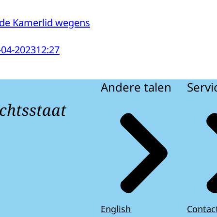
de Kamerlid wegens
-04-2023
12:27
Andere talen
Servi
chtsstaat
English
Contac