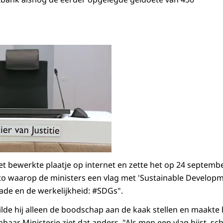
t bewerkte plaatje op internet en zette het op 24 septembe
oto waarop de ministers een vlag met 'Sustainable Developme
çade en de werkelijkheid: #SDGs".
de hij alleen de boodschap aan de kaak stellen en maakte h
baar Ministerie ziet dat anders. "Als men een vlag hijst, sc