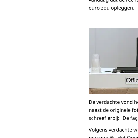
euro zou opleggen.
De verdachte vond he
naast de originele f
schreef erbij: "De fa
Volgens verdachte wil
persoonlijk. Het Open