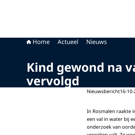
Home
Actueel
Nieuws
Kind gewond na val
vervolgd
Nieuwsbericht
16-10-
In Rosmalen raakte in
een val in water bij 
onderzoek van oordeel
verwijten valt. Ze wo