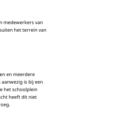
van medewerkers van
buiten het terrein van
ken en meerdere
 aanwezig is bij een
je het schoolplein
cht heeft dit niet
roeg.