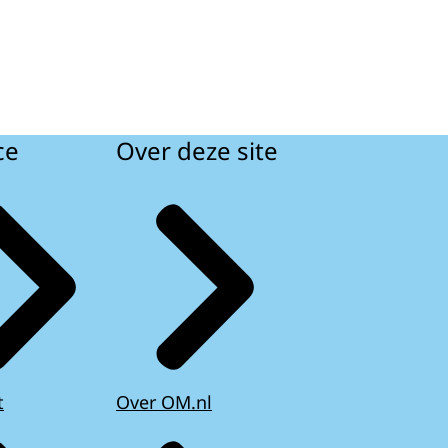
ce
Over deze site
t
Over OM.nl