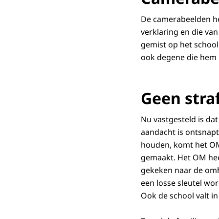
De camerabeelden hebb
verklaring en die va
gemist op het school
ook degene die hem u
Geen straf
Nu vastgesteld is da
aandacht is ontsnapt
houden, komt het OM 
gemaakt. Het OM heef
gekeken naar de omhe
een losse sleutel wor
Ook de school valt in