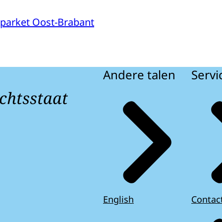
parket Oost-Brabant
Andere talen
Servi
chtsstaat
English
Contac