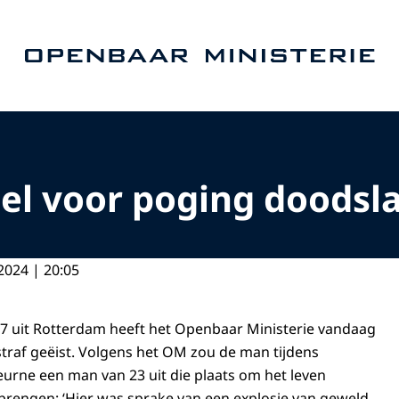
Naar de homepage van Openbaar Ministerie
cel voor poging doodsl
2024 | 20:05
7 uit Rotterdam heeft het Openbaar Ministerie vandaag
straf geëist. Volgens het OM zou de man tijdens
Deurne een man van 23 uit die plaats om het leven
rengen: ‘Hier was sprake van een explosie van geweld