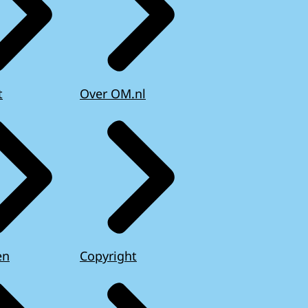
t
Over OM.nl
en
Copyright