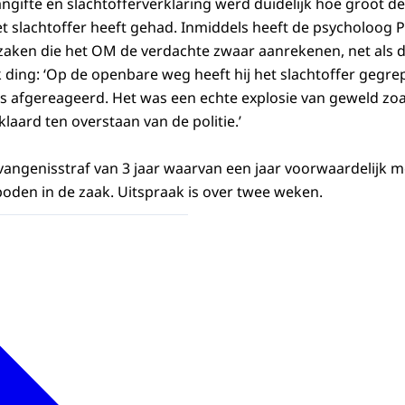
ngifte en slachtofferverklaring werd duidelijk hoe groot d
t slachtoffer heeft gehad. Inmiddels heeft de psycholoog 
n zaken die het OM de verdachte zwaar aanrekenen, net als
k ding: ‘Op de openbare weg heeft hij het slachtoffer gegre
es afgereageerd. Het was een echte explosie van geweld zoa
laard ten overstaan van de politie.’
angenisstraf van 3 jaar waarvan een jaar voorwaardelijk me
oden in de zaak. Uitspraak is over twee weken.