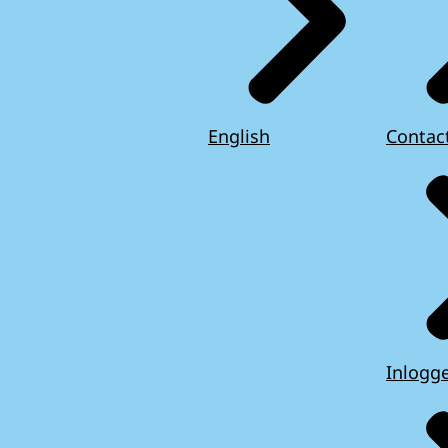
English
Contac
Inlogg