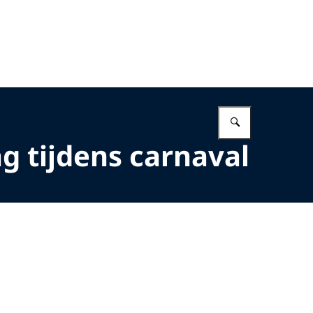
Vul in wat 
ag tijdens carnaval