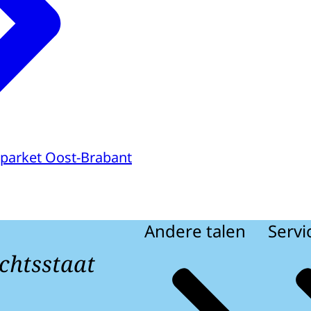
parket Oost-Brabant
Andere talen
Servi
chtsstaat