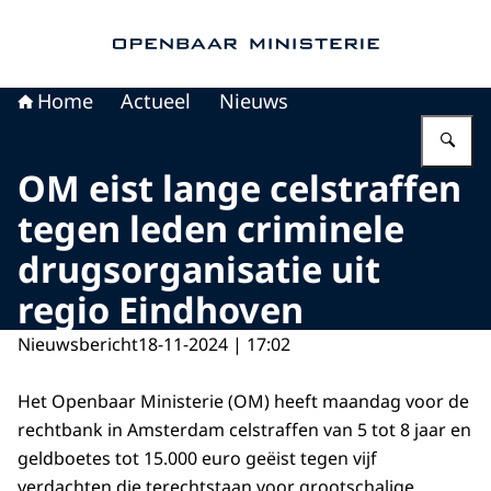
Naar de homepage van Openbaar Ministerie
Home
Actueel
Nieuws
Vu
OM eist lange celstraffen
tegen leden criminele
drugsorganisatie uit
regio Eindhoven
Nieuwsbericht
18-11-2024 | 17:02
Het Openbaar Ministerie (OM) heeft maandag voor de
rechtbank in Amsterdam celstraffen van 5 tot 8 jaar en
geldboetes tot 15.000 euro geëist tegen vijf
verdachten die terechtstaan voor grootschalige