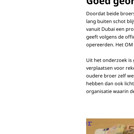
Goed geor
Doordat beide broers
lang buiten schot bl
vanuit Dubai een pro
geeft volgens de off
opereerden. Het OM z
Uit het onderzoek is
verplaatsen voor reke
oudere broer zelf we
hebben dan ook licht 
organisatie waarin d