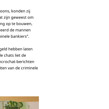
oons, konden zij
at zijn geweest om
ing op te bouwen,
niseerd de mannen
inele bankiers”.
geld hebben laten
e chats liet de
Encrochat-berichten
iten van de criminele