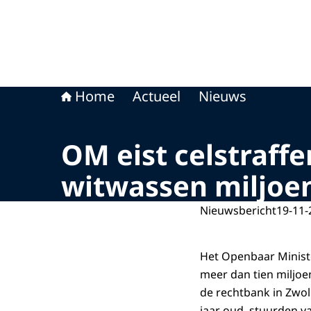
Home
Actueel
Nieuws
OM eist celstraffe
witwassen miljoen
Nieuwsbericht
19-11-
Het Openbaar Minist
meer dan tien miljoe
de rechtbank in Zwoll
jaar oud, stuurden v