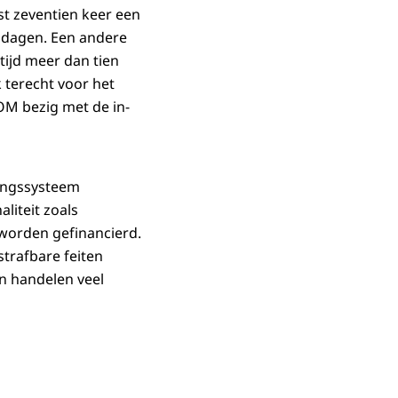
st zeventien keer een
5 dagen. Een andere
tijd meer dan tien
 terecht voor het
OM bezig met de in-
lingssysteem
liteit zoals
worden gefinancierd.
trafbare feiten
n handelen veel