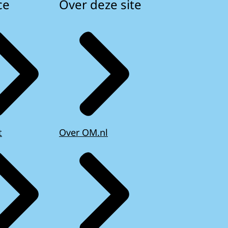
ce
Over deze site
t
Over OM.nl