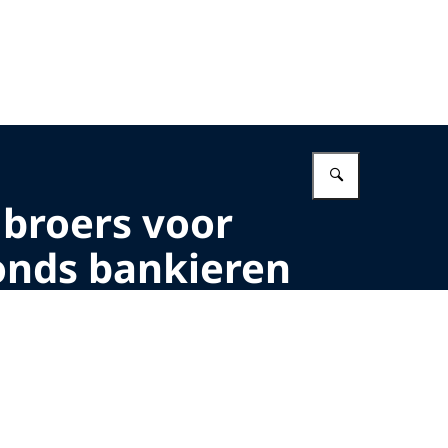
Vul in wat 
 broers voor
onds bankieren