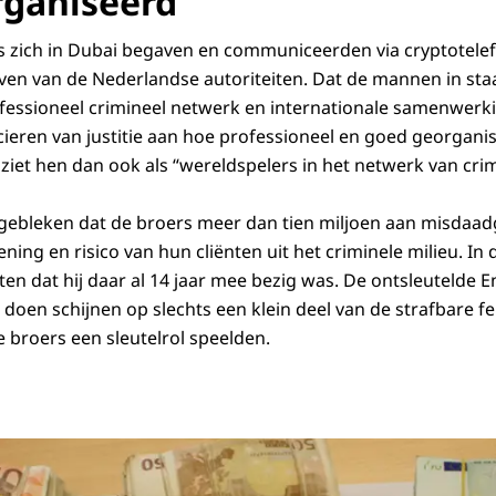
ganiseerd
 zich in Dubai begaven en communiceerden via cryptotelef
ijven van de Nederlandse autoriteiten. Dat de mannen in sta
fessioneel crimineel netwerk en internationale samenwerk
icieren van justitie aan hoe professioneel en goed georga
iet hen dan ook als “wereldspelers in het netwerk van crim
 gebleken dat de broers meer dan tien miljoen aan misdaad
ning en risico van hun cliënten uit het criminele milieu. In d
ten dat hij daar al 14 jaar mee bezig was. De ontsleutelde 
doen schijnen op slechts een klein deel van de strafbare fe
e broers een sleutelrol speelden.