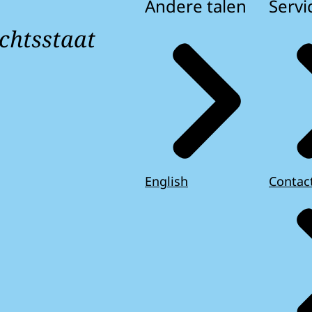
Andere talen
Servi
chtsstaat
English
Contac