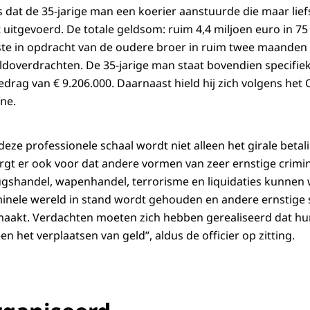
s dat de 35-jarige man een koerier aanstuurde die maar lief
 uitgevoerd. De totale geldsom: ruim 4,4 miljoen euro in 7
ste in opdracht van de oudere broer in ruim twee maanden 
eldoverdrachten. De 35-jarige man staat bovendien specifiek
drag van € 9.206.000. Daarnaast hield hij zich volgens het 
ne.
eze professionele schaal wordt niet alleen het girale beta
gt er ook voor dat andere vormen van zeer ernstige crimina
gshandel, wapenhandel, terrorisme en liquidaties kunnen 
minele wereld in stand wordt gehouden en andere ernstige s
aakt. Verdachten moeten zich hebben gerealiseerd dat hu
en het verplaatsen van geld”, aldus de officier op zitting.