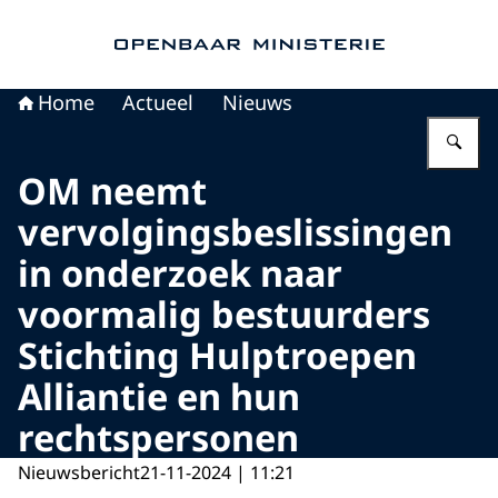
Naar de homepage van Openbaar Ministerie
Home
Actueel
Nieuws
Vu
OM neemt
vervolgingsbeslissingen
in onderzoek naar
voormalig bestuurders
Stichting Hulptroepen
Alliantie en hun
rechtspersonen
Nieuwsbericht
21-11-2024 | 11:21