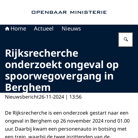
Naar de homepage van Openbaar Ministerie
Home
Actueel
Nieuws
Vu
Rijksrecherche
onderzoekt ongeval op
spoorwegovergang in
Berghem
Nieuwsbericht
26-11-2024 | 13:56
De Rijksrecherche is een onderzoek gestart naar een
ongeval in Berghem op 26 november 2024 rond 01.00
uur. Daarbij kwam een personenauto in botsing met
een trein, waarbij de twee inzittenden van de