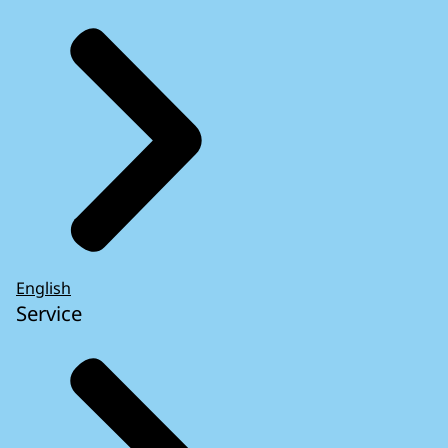
English
Service