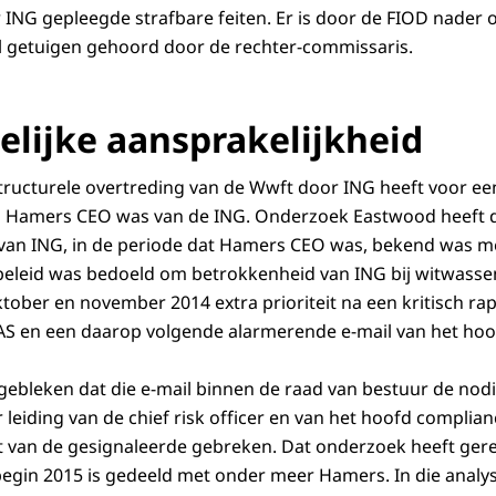
ING gepleegde strafbare feiten. Er is door de FIOD nader
al getuigen gehoord door de rechter-commissaris.
elijke aansprakelijkheid
ructurele overtreding van de Wwft door ING heeft voor ee
 Hamers CEO was van de ING. Onderzoek Eastwood heeft d
 van ING, in de periode dat Hamers CEO was, bekend was m
beleid was bedoeld om betrokkenheid van ING bij witwasse
ktober en november 2014 extra prioriteit na een kritisch ra
S en een daarop volgende alarmerende e-mail van het hoof
 gebleken dat die e-mail binnen de raad van bestuur de nod
r leiding van de chief risk officer en van het hoofd compli
 van de gesignaleerde gebreken. Dat onderzoek heeft gere
begin 2015 is gedeeld met onder meer Hamers. In die analy