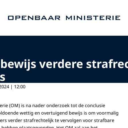
Naar de homepage van Openbaar Ministerie
ewijs verdere strafrec
s
2024 | 12:00
rie (OM) is na nader onderzoek tot de conclusie
ldoende wettig en overtuigend bewijs is om voormalig
s verder strafrechtelijk te vervolgen voor strafbare
G hebben plaatsgevonden. Het OM zal aan het