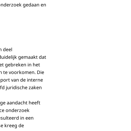
 onderzoek gedaan en
n deel
uidelijk gemaakt dat
et gebreken in het
n te voorkomen. Die
pport van de interne
d juridische zaken
ige aandacht heeft
ance onderzoek
sulteerd in een
se kreeg de