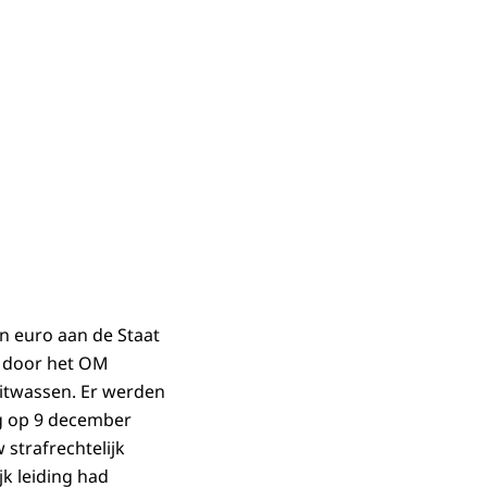
n euro aan de Staat
- door het OM
witwassen. Er werden
ag op 9 december
strafrechtelijk
k leiding had