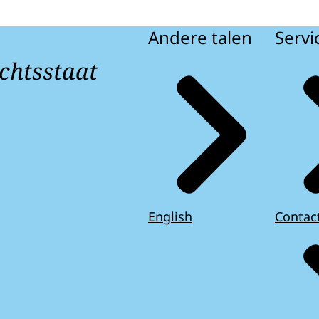
Andere talen
Servi
chtsstaat
English
Contac