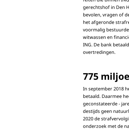
gerechtshof in Den H
bevolen, vragen of d
het afgeronde strafr
voormalig bestuurder
witwassen en financi
ING. De bank betaald
overtredingen.
775 miljo
In september 2018 he
betaald. Daarmee he
geconstateerde - jar
destijds geen natuur
2020 de strafvervolg
onderzoek met de na