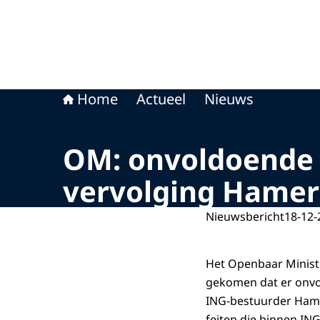
Home
Actueel
Nieuws
OM: onvoldoende b
vervolging Hamer
Nieuwsbericht
18-12-
Het Openbaar Ministe
gekomen dat er onvo
ING-bestuurder Hamer
feiten die binnen IN