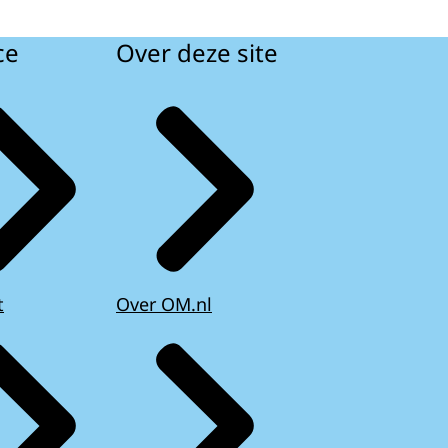
ce
Over deze site
t
Over OM.nl