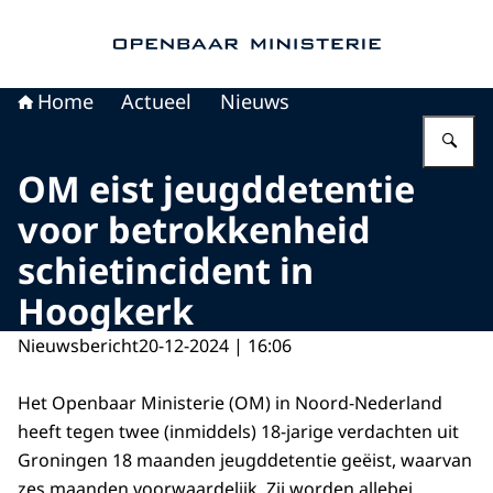
Naar de homepage van Openbaar Ministerie
Home
Actueel
Nieuws
Vu
OM eist jeugddetentie
voor betrokkenheid
schietincident in
Hoogkerk
Nieuwsbericht
20-12-2024 | 16:06
Het Openbaar Ministerie (OM) in Noord-Nederland
heeft tegen twee (inmiddels) 18-jarige verdachten uit
Groningen 18 maanden jeugddetentie geëist, waarvan
zes maanden voorwaardelijk. Zij worden allebei